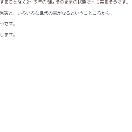
することなく2～３年の間はそのままの状態で木に実るそうです。
果実と、いろいろな世代の実がなるということころから、
うです。
します。