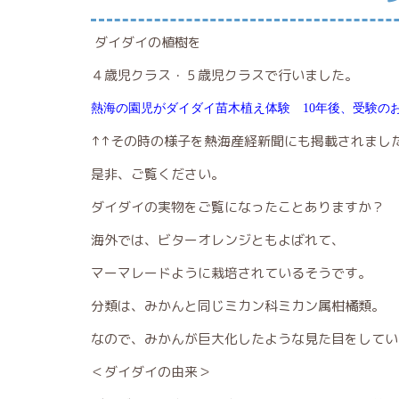
ダイダイの植樹を
４歳児クラス・５歳児クラスで行いました。
熱海の園児がダイダイ苗木植え体験 10
年後、受験のお
↑↑その時の様子を熱海産経新聞にも掲載されまし
是非、ご覧ください。
ダイダイの実物をご覧になったことありますか？
海外では、ビターオレンジともよばれて、
マーマレードように栽培されているそうです。
分類は、みかんと同じミカン科ミカン属柑橘類。
なので、みかんが巨大化したような見た目をしてい
＜ダイダイの由来＞