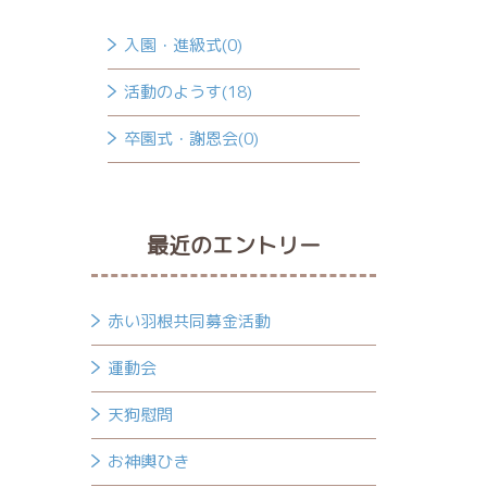
入園・進級式(0)
活動のようす(18)
卒園式・謝恩会(0)
最近のエントリー
赤い羽根共同募金活動
運動会
天狗慰問
お神輿ひき