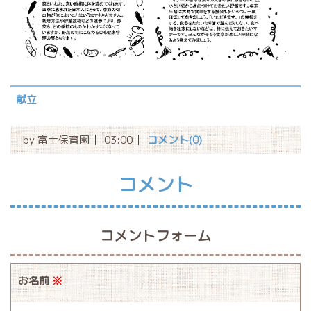
献立
by
富士保育園
03:00
コメント(0)
コメント
コメントフォーム
お名前
※